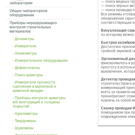
— поиск медных тру
лаборатории
— поиск чёрных мет
— поиск проводки п
Общее лабораторное
Все режимы отобра
оборудование
обнаружении скрыты
соответствующая и
Приборы неразрушающего
контроля строительных
Визуализация скр
материалов
по которому можно 
- Дозиметры
Быстрая калибров
- Измерители
Достаточно приложи
тройной звуковой с
- Анемометры
Эргономичный диз
- Измерительное оборудование
фиксировалось в р
простоту в исполь
- Дефектоскопы
выключения, котора
- Поиск арматуры
Детектор проводк
- Измерители прочности
строительством и 
сцепления в кирпичной и
коммуникаций приг
каменной вкладке
взять за правило к
пренебрегают этим 
- Приборы контроля арматуры
повлечь за собой 
ж/б конструкций и толщины
покрытий
Сканер проводки 
помощником при пр
- Адгезиметры
повреждением элек
- Твердомеры
- Шумомеры