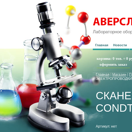
Лабораторное обо
Главная
Новости
корзина:
0 тов.
=
0 р
оформить заказ
Главная
|
Магазин
|
П
ЭЛЕКТРОПРОВОДКИ
СКАНЕ
COND
Артикул:
нет