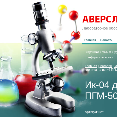
Лабораторное обо
Главная
Новости
корзина:
0 тов.
=
0 р
оформить заказ
Главная
|
Магазин
|
М
кирпича на изгиб ПГ
Ик-04 
ПГМ-50
Артикул:
нет