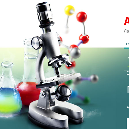
Ла
Г
Г
А