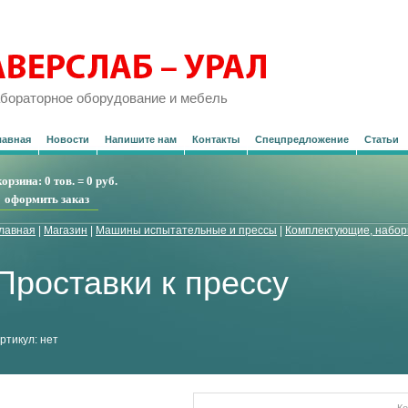
бораторное оборудование и мебель
лавная
Новости
Напишите нам
Контакты
Спецпредложение
Статьи
корзина:
0 тов.
=
0 руб.
оформить заказ
лавная
|
Магазин
|
Машины испытательные и прессы
|
Комплектующие, набор
Проставки к прессу
ртикул:
нет
Ко